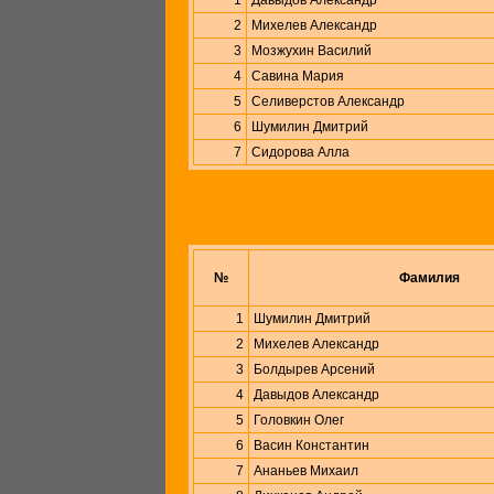
1
Давыдов Александр
2
Михелев Александр
3
Мозжухин Василий
4
Савина Мария
5
Селиверстов Александр
6
Шумилин Дмитрий
7
Сидорова Алла
№
Фамилия
1
Шумилин Дмитрий
2
Михелев Александр
3
Болдырев Арсений
4
Давыдов Александр
5
Головкин Олег
6
Васин Константин
7
Ананьев Михаил