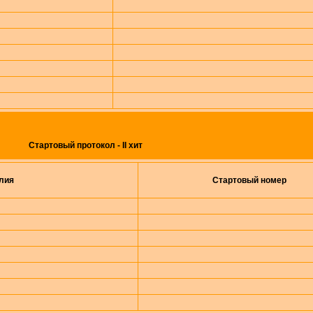
Стартовый протокол - II хит
лия
Стартовый номер