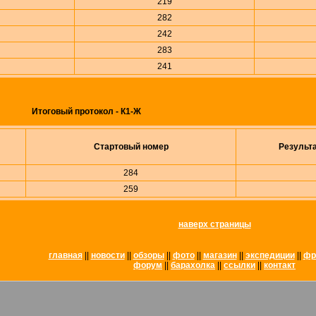
219
282
242
283
241
Итоговый протокол - К1-Ж
Стартовый номер
Результ
284
259
наверх страницы
главная
||
новости
||
обзоры
||
фото
||
магазин
||
экспедиции
||
фр
форум
||
барахолка
||
ссылки
||
контакт