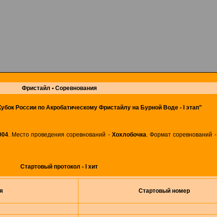
Фристайл • Соревнования
убок России по Акробатическому Фристайлу на Бурной Воде - I этап"
004
. Место проведения соревнований -
Хохлобочка
. Формат соревнований 
Стартовый протокол - I хит
я
Стартовый номер