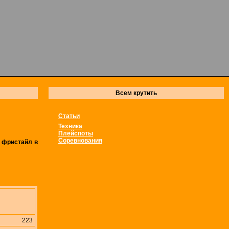
Всем крутить
Статьи
Техника
Плейспоты
Соревнования
-
фристайл в
223