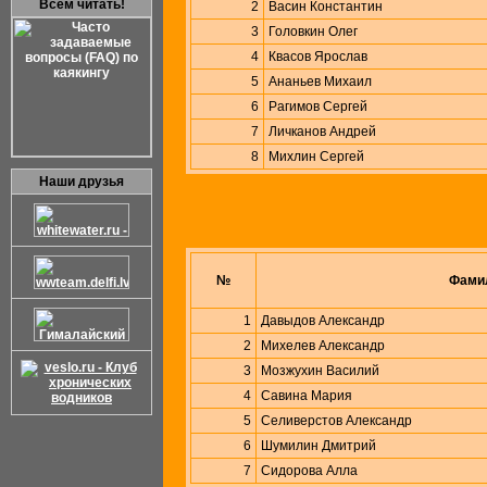
Всем читать!
2
Васин Константин
3
Головкин Олег
4
Квасов Ярослав
5
Ананьев Михаил
6
Рагимов Сергей
7
Личканов Андрей
8
Михлин Сергей
Наши друзья
№
Фами
1
Давыдов Александр
2
Михелев Александр
3
Мозжухин Василий
4
Савина Мария
5
Селиверстов Александр
6
Шумилин Дмитрий
7
Сидорова Алла