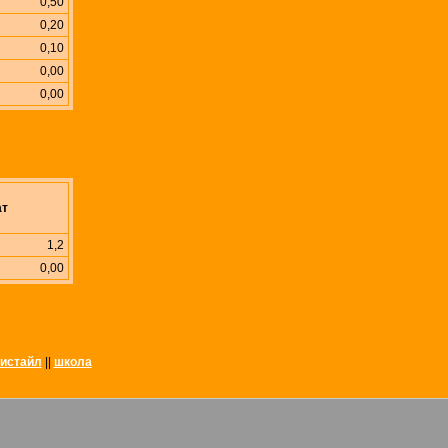
0,50
0,20
0,10
0,00
0,00
ат
1,2
0,00
истайл
||
школа