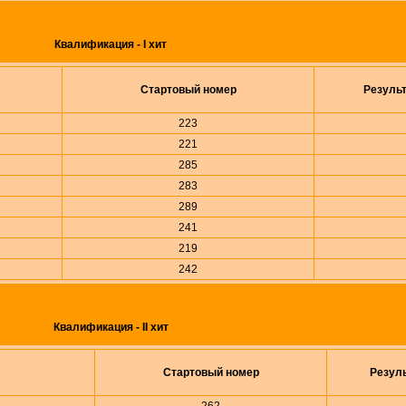
Квалификация - I хит
Стартовый номер
Резуль
223
221
285
283
289
241
219
242
Квалификация - II хит
Стартовый номер
Резул