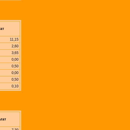
тат
11,15
2,60
3,65
0,00
0,50
0,00
0,50
0,10
ьтат