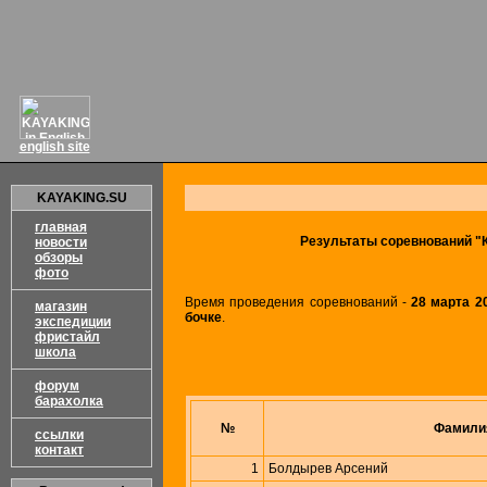
english site
KAYAKING.SU
главная
Результаты соревнований "К
новости
обзоры
фото
Время проведения соревнований -
28 марта 2
магазин
бочке
.
экспедиции
фристайл
школа
форум
барахолка
№
Фамили
ссылки
контакт
1
Болдырев Арсений