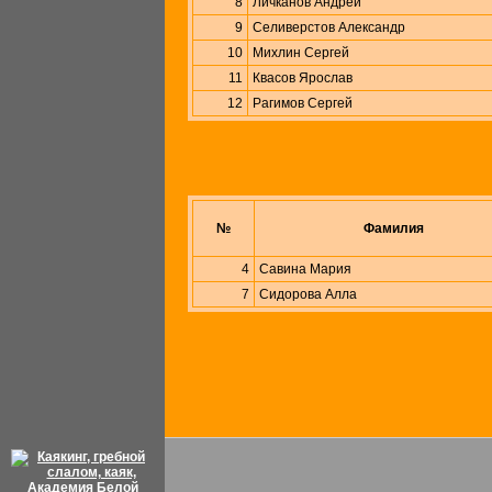
8
Личканов Андрей
9
Селиверстов Александр
10
Михлин Сергей
11
Квасов Ярослав
12
Рагимов Сергей
№
Фамилия
4
Савина Мария
7
Сидорова Алла