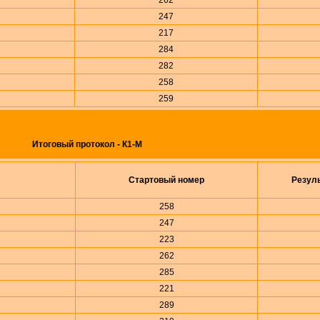
262
247
217
284
282
258
259
Итоговый протокол - К1-М
Стартовый номер
Резул
258
247
223
262
285
221
289