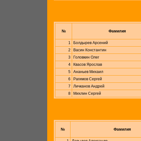
№
Фамилия
1
Болдырев Арсений
2
Васин Константин
3
Головкин Олег
4
Квасов Ярослав
5
Ананьев Михаил
6
Рагимов Сергей
7
Личканов Андрей
8
Михлин Сергей
№
Фамилия