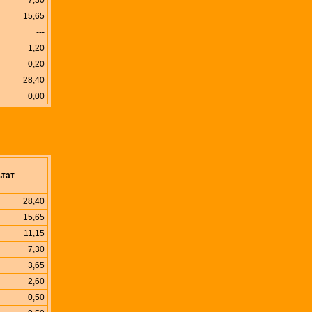
7,30
15,65
---
1,20
0,20
28,40
0,00
ьтат
28,40
15,65
11,15
7,30
3,65
2,60
0,50